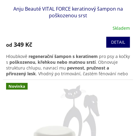
Anju Beauté VITAL FORCE keratinový šampon na
poškozenou srst
Skladem
DETAIL
349 Kč
od
Hloubkově
regenerační šampon s keratinem
pro psy a kočky
s
poškozenou, křehkou nebo matnou srstí
. Obnovuje
strukturu chlupu, navrací mu
pevnost, pružnost a
přirozený lesk
. Vhodný po trimování, častém fénování nebo
jako péče při obnově srsti. Šetrný i k citlivé kůži.
Novinka