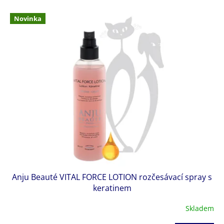
p
V
r
Novinka
ý
o
p
d
i
u
s
k
p
t
r
ů
o
d
u
k
t
ů
Anju Beauté VITAL FORCE LOTION rozčesávací spray s
keratinem
Skladem