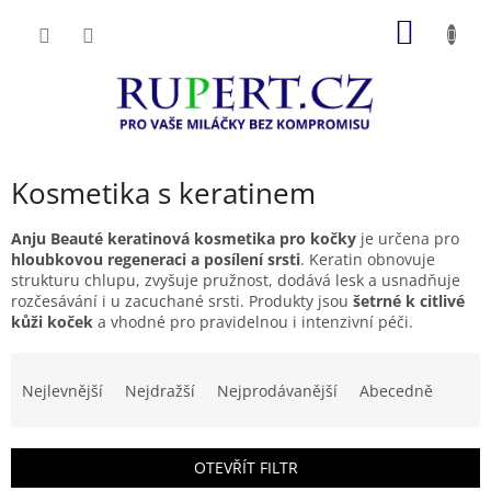
Přejít
NÁKUP
na
obsah
KOŠÍK
Kosmetika s keratinem
Anju Beauté keratinová kosmetika pro kočky
je určena pro
hloubkovou regeneraci a posílení srsti
. Keratin obnovuje
strukturu chlupu, zvyšuje pružnost, dodává lesk a usnadňuje
rozčesávání i u zacuchané srsti. Produkty jsou
šetrné k citlivé
kůži koček
a vhodné pro pravidelnou i intenzivní péči.
Ř
a
Nejlevnější
Nejdražší
Nejprodávanější
Abecedně
z
e
n
OTEVŘÍT FILTR
í