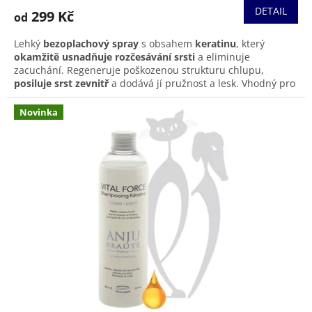
DETAIL
299 Kč
od
Lehký
bezoplachový spray
s obsahem
keratinu
, který
okamžitě usnadňuje rozčesávání srsti
a eliminuje
zacuchání. Regeneruje poškozenou strukturu chlupu,
posiluje srst zevnitř
a dodává jí pružnost a lesk. Vhodný pro
psy a kočky všech plemen, ideální pro každodenní úpravu i
výstavní péči.
Novinka