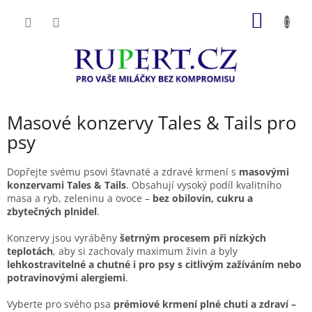
Přejít
NÁKUP
na
obsah
KOŠÍK
Masové konzervy Tales & Tails pro
psy
Dopřejte svému psovi šťavnaté a zdravé krmení s
masovými
konzervami Tales & Tails
. Obsahují vysoký podíl kvalitního
masa a ryb, zeleninu a ovoce –
bez obilovin, cukru a
zbytečných plnidel
.
Konzervy jsou vyráběny
šetrným procesem při nízkých
teplotách
, aby si zachovaly maximum živin a byly
lehkostravitelné a chutné i pro psy s citlivým zažíváním nebo
potravinovými alergiemi
.
Vyberte pro svého psa
prémiové krmení plné chuti a zdraví –