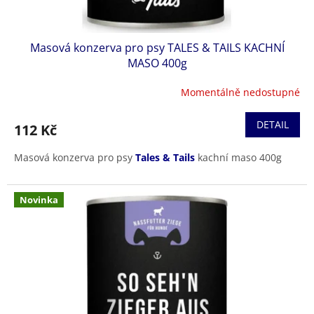
ů
Masová konzerva pro psy TALES & TAILS KACHNÍ
MASO 400g
Momentálně nedostupné
DETAIL
112 Kč
Masová konzerva pro psy
Tales & Tails
kachní maso 400g
Novinka