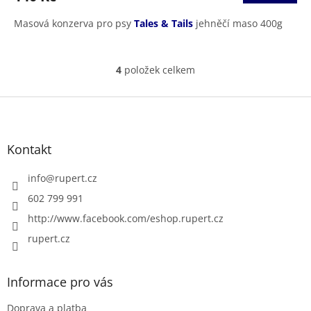
Masová konzerva pro psy
Tales & Tails
jehněčí maso 400g
4
položek celkem
O
v
l
Z
á
á
d
p
a
a
Kontakt
c
t
í
í
info
@
rupert.cz
p
r
602 799 991
v
http://www.facebook.com/eshop.rupert.cz
k
y
rupert.cz
v
ý
p
Informace pro vás
i
s
Doprava a platba