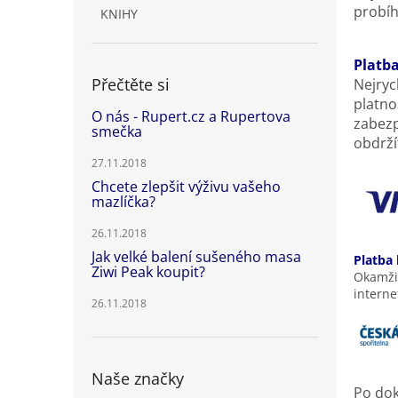
probíh
KNIHY
Platb
Přečtěte si
Nejryc
platno
O nás - Rupert.cz a Rupertova
zabezp
smečka
obdrží
27.11.2018
Chcete zlepšit výživu vašeho
mazlíčka?
26.11.2018
Jak velké balení sušeného masa
Platba
Ziwi Peak koupit?
Okamžit
interne
26.11.2018
Naše značky
Po dok