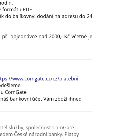
hodin.
e formátu PDF.
lík do balíkovny: dodání na adresu do 24
, při objednávce nad 2000,- Kč včetně je
tps://www.comgate.cz/cz/platebni-
 odešleme
ému ComGate
 náš bankovní účet Vám zboží ihned
vatel služby, společnost ComGate
hledem České národní banky. Platby