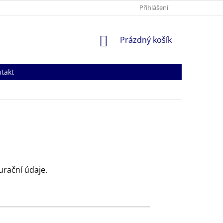
OCHRANA OSOBNÍCH ÚDAJŮ
NAPIŠTE NÁM
Přihlášení
OBCHODNÍ 
NÁKUPNÍ
Prázdný košík
KOŠÍK
takt
urační údaje.