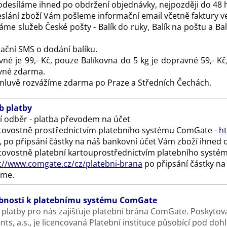
odesíláme ihned po obdržení objednávky, nejpozději do 48 
slání zboží Vám pošleme informační email včetně faktury v
áme služeb České pošty - Balík do ruky, Balík na poštu a Ba
ační SMS o dodání balíku.
né je 99,- Kč, pouze Balíkovna do 5 kg je dopravné 59,- Kč
vné zdarma.
luvě rozvážíme zdarma po Praze a Středních Čechách.
b platby
 odběr - platba převodem na účet
ovostně prostřednictvím platebního systému ComGate -
ht
, po připsání částky na náš bankovní účet Vám zboží ihned
ovostně platební kartou
prostřednictvím platebního syst
://www.comgate.cz/cz/platebni-brana
po připsání částky na
eme.
bnosti k platebnímu systému ComGate
 platby pro nás zajišťuje platební brána ComGate. Poskyto
ts, a.s., je licencovaná Platební instituce působící pod do