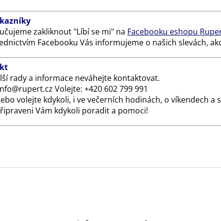
ákazníky
čujeme zakliknout "Líbí se mi" na
Facebooku eshopu Ruper
ednictvím Facebooku Vás informujeme o našich slevách, akc
kt
lší rady a informace neváhejte kontaktovat.
 info@rupert.cz Volejte: +420 602 799 991
nebo volejte kdykoli, i ve večerních hodinách, o víkendech a s
řipraveni Vám kdykoli poradit a pomoci!