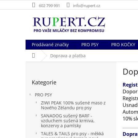
Přejít
602 799 991
info@rupert.cz
na
obsah
Prodávané značky
PRO PSY
PRO KOČKY
Domů
Doprava a platba
P
Dop
o
Přeskočit
s
Kategorie
kategorie
t
Regis
r
Doporu
PRO PSY
a
Regist
ZIWI PEAK 100% sušené maso z
n
Usnadn
Nového Zélandu pro psy
n
Automa
SANADOG sušený BARF -
í
10% sl
vzduchem sušená krmiva,
p
konzervy a pamlsky
a
Dopra
TALES & TAILS pro psy - měkká