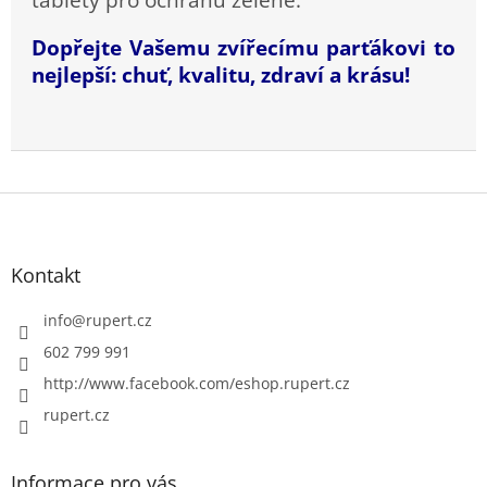
Dopřejte Vašemu zvířecímu parťákovi to
nejlepší:
chuť,
kvalitu, zdraví a krásu!
Z
á
p
a
Kontakt
t
í
info
@
rupert.cz
602 799 991
http://www.facebook.com/eshop.rupert.cz
rupert.cz
Informace pro vás