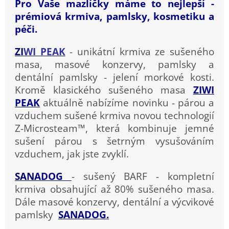
Pro Vaše mazlíčky máme to nejlepší -
prémiová krmiva, pamlsky, kosmetiku a
péči.
ZI
WI PEAK
- unikátní krmiva ze sušeného
masa, masové konzervy, pamlsky a
dentální pamlsky - jelení morkové kosti.
Kromě klasického sušeného masa
ZIWI
PEAK
aktuálně nabízíme novinku - párou a
vzduchem sušené krmiva novou technologií
Z-Microsteam™, která kombinuje jemné
sušení párou s šetrným vysušováním
vzduchem, jak jste
zvyklí.
SA
N
ADO
G
- sušený BARF - kompletní
krmiva obsahující až 80% sušeného masa.
Dále masové konzervy, dentální a výcvikové
pamlsky
SANADOG.