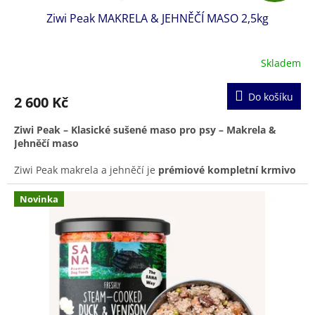
Ziwi Peak MAKRELA & JEHNĚČÍ MASO 2,5kg
A
R
Skladem
M
Do košíku
2 600 Kč
A
Ziwi Peak – Klasické sušené maso pro psy – Makrela &
Jehněčí maso
Ziwi Peak makrela a jehněčí je
prémiové kompletní krmivo
pro psy, které spojuje
výživné maso z novozélandských
jehňat
a
modrou makrelu z čistých oceánských vod
.
Novinka
Receptura obsahuje
96 % masa, vnitřností a kostí
,
doplněnou o
novozélandskou zelenou mušlu
pro podporu
zdravých kloubů a celkové vitality.
Díky
pomalému, šetrnému sušení
si krmivo uchovává
přirozené živiny, enzymy a skvělou chuť, což zajišťuje
výbornou stravitelnost i pro psy s citlivým zažíváním nebo
potravinovými alergiemi
.