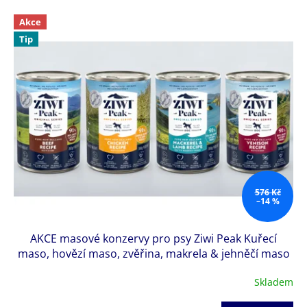
H
Akce
O
Tip
D
Ě
P
R
O
P
S
Y
576 Kč
A
–14 %
K
O
AKCE masové konzervy pro psy Ziwi Peak Kuřecí
maso, hovězí maso, zvěřina, makrela & jehněčí maso
Č
4 x 390 g
K
Skladem
Y