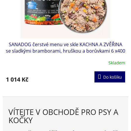
Tato receptura je bohatá na
omega-3 a omega-6 mastné
kyseliny
, které prospívají zdravé srsti a pokožce. Díky vysoké
nutriční hodnotě stačí
malá denní dávka
, aby měl váš pes
dostatek energie, síly a zdraví.
Bez obilovin, umělých přísad nebo hormonů. Kvalita z
Nového Zélandu.
SANADOG čerstvé menu ve skle KACHNA A ZVĚŘINA
se sladkými bramborami, hruškou a borůvkami 6 x400
g
Skladem
Do košíku
1 014 Kč
VÍTEJTE V OBCHODĚ PRO PSY A
KOČKY