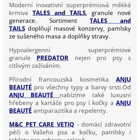
Moderní inovativní superprémiová měkká
krmiva
TALES and TAILS
,
granule nové
generace.
Sortiment
TALES and
TAILS
doplňují masové konzervy, pamlsky
ze sušeného masa a doplňky stravy.
Hypoalergenní superprémiové
granule
PREDATOR
nejen pro psy s
citlivým zažíváním.
Přírodní francouzská kosmetika
ANJU
BEAUTÉ
pro všechny typy a barvy srsti.Od
ANJU BEAUTÉ
nabízíme také luxusní
hřebeny a kartáče pro psy i kočky a
ANJU
BEAUTÉ
antiparazitika a repelenty.
M&C PET CARE
VETIQ
- domácí zdravotní
péči o Vašeho psa a kočku, pamlsky i
tablety pro ochranu zeleně.