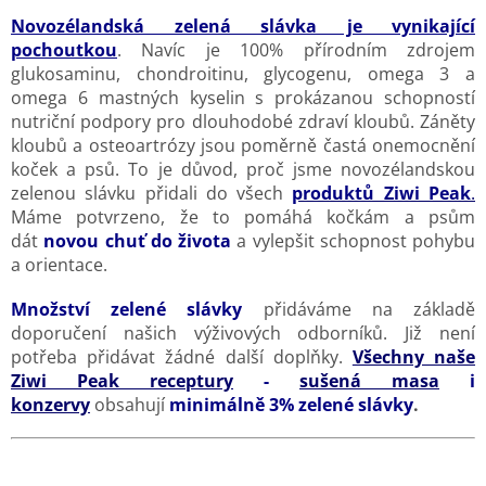
Novozélandská zelená slávka je vynikající
pochoutkou
. Navíc je 100% přírodním zdrojem
glukosaminu, chondroitinu, glycogenu, omega 3 a
omega 6 mastných kyselin s prokázanou schopností
nutriční podpory pro dlouhodobé zdraví kloubů. Záněty
kloubů a osteoartrózy jsou poměrně častá onemocnění
koček a psů. To je důvod, proč jsme novozélandskou
zelenou slávku přidali do všech
produktů Ziwi Peak
.
Máme potvrzeno, že to pomáhá kočkám a psům
dát
novou chuť do života
a vylepšit schopnost pohybu
a orientace.
Množství zelené slávky
přidáváme na základě
doporučení našich výživových odborníků. Již není
potřeba přidávat žádné další doplňky.
Všechny naše
Ziwi Peak receptury
-
sušená masa
i
konzervy
obsahují
minimálně 3% zelené slávky
.