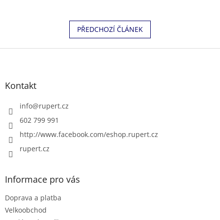
PŘEDCHOZÍ ČLÁNEK
Z
á
p
a
Kontakt
t
í
info
@
rupert.cz
602 799 991
http://www.facebook.com/eshop.rupert.cz
rupert.cz
Informace pro vás
Doprava a platba
Velkoobchod