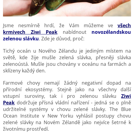
Jsme nesmírně hrdí, že Vám můžeme ve
všech
krmivech Ziwi Peak
nabídnout
novozélandskou
zelenou slávku
. Zde je důvod, proč:
Tichý oceán u Nového Zélandu je jediným místem na
světě, kde žije mušle zelená slávka, přesněji slávka
zelenoústá. Mušle jsou chovány v oceánu na farmách a
sklízeny každý den.
Farmové chovy nemají žádný negativní dopad na
přírodní ekosystémy. Stejně jako na všechny další
vstupní suroviny, tak i pro zelenou slávku
Ziwi
Peak
dodržuje přísná vládní nařízení - jedná se o plně
udržitelné systémy v chovu zelené slávky. The Blue
Ocean Institute v New Yorku vyhlásil postupy chovu
zelené slávky na Novém Zélandě jako nejvíce šetrné k
životnímu prostředí.