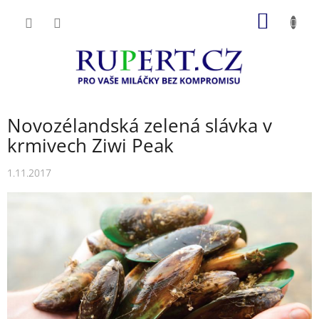
Přejít
NÁKUP
na
obsah
KOŠÍK
Novozélandská zelená slávka v
krmivech Ziwi Peak
1.11.2017