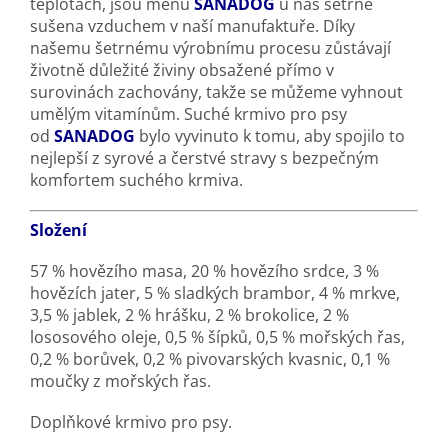
teplotách, jsou menu
SANADOG
u nás šetrně
sušena vzduchem v naší manufaktuře. Díky
našemu šetrnému výrobnímu procesu zůstávají
životně důležité živiny obsažené přímo v
surovinách zachovány, takže se můžeme vyhnout
umělým vitamínům. Suché krmivo pro psy
od
SANADOG
bylo vyvinuto k tomu, aby spojilo to
nejlepší z syrové a čerstvé stravy s bezpečným
komfortem suchého krmiva.
Složení
57 % hovězího masa, 20 % hovězího srdce, 3 %
hovězích jater, 5 % sladkých brambor, 4 % mrkve,
3,5 % jablek, 2 % hrášku, 2 % brokolice, 2 %
lososového oleje, 0,5 % šípků, 0,5 % mořských řas,
0,2 % borůvek, 0,2 % pivovarských kvasnic, 0,1 %
moučky z mořských řas.
Doplňkové krmivo pro psy.