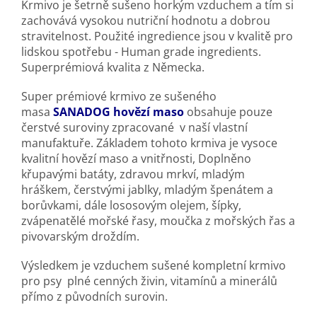
Krmivo je šetrně sušeno horkým vzduchem a tím si
zachovává vysokou nutriční hodnotu a dobrou
stravitelnost. Použité ingredience jsou v kvalitě pro
lidskou spotřebu - Human grade ingredients.
Superprémiová kvalita z Německa.
Super prémiové krmivo ze sušeného
masa
SANADOG
hovězí maso
obsahuje pouze
čerstvé suroviny zpracované v naší vlastní
manufaktuře. Základem tohoto krmiva je vysoce
kvalitní hovězí maso a vnitřnosti, Doplněno
křupavými batáty, zdravou mrkví, mladým
hráškem, čerstvými jablky, mladým špenátem a
borůvkami, dále lososovým olejem, šípky,
zvápenatělé mořské řasy, moučka z mořských řas a
pivovarským droždím.
Výsledkem je vzduchem sušené kompletní krmivo
pro psy plné cenných živin, vitamínů a minerálů
přímo z původních surovin.