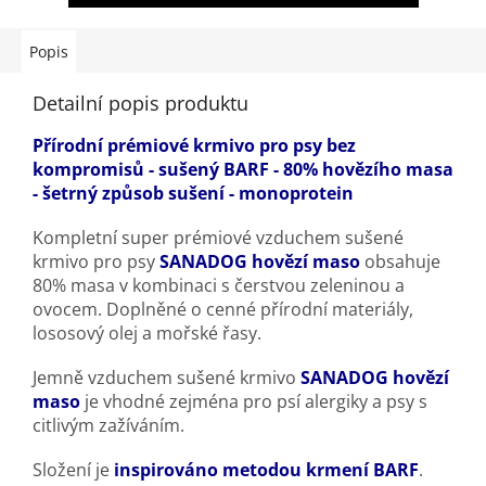
Receptura je
monoproteinová
, díky čemuž je ideální pro
psy s potravinovými alergiemi nebo citlivým trávením
.
Použité ingredience jsou
Human Grade kvality
a
Popis
zpracovávají se v
německé manufaktuře
, která zaručuje
maximální čerstvost a čistotu.
Detailní popis produktu
Sušený BARF
SANADOG
s kuřecím masem nabízí
kompletní
Přírodní prémiové krmivo pro psy bez
výživu, podporu vitality a zdravého trávení
– perfektní
kompromisů - sušený BARF - 80% hovězího masa
volba pro psy, kterým chcete dopřát to nejlepší.
- šetrný způsob sušení - monoprotein
Kompletní super prémiové vzduchem sušené
krmivo pro psy
SANADOG
hovězí maso
obsahuje
80% masa v kombinaci s čerstvou zeleninou a
ovocem. Doplněné o cenné přírodní materiály,
lososový olej a mořské řasy.
Jemně vzduchem sušené krmivo
SANADOG
hovězí
maso
je vhodné zejména pro psí alergiky a psy s
citlivým zažíváním.
Složení je
inspirováno metodou krmení BARF
.