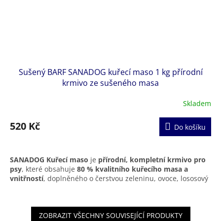
energii a vitalitu
– ideální volba pro každodenní zdravé
krmení bez kompromisů.
Sušený BARF SANADOG kuřecí maso 1 kg přírodní
krmivo ze sušeného masa
Skladem
520 Kč
Do košíku
SANADOG Kuřecí maso
je
přírodní, kompletní krmivo pro
psy
, které obsahuje
80 % kvalitního kuřecího masa a
vnitřností
, doplněného o čerstvou zeleninu, ovoce, lososový
olej a mořské řasy. Krmivo je
šetrně sušené horkým
vzduchem
, což uchovává
živiny, přirozenou chuť a snadnou
stravitelnost
.
ZOBRAZIT VŠECHNY SOUVISEJÍCÍ PRODUKTY