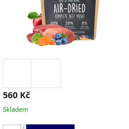
560 Kč
Měrná
Skladem
cena: