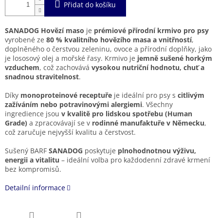
Přidat do košíku
SANADOG Hovězí maso
je
prémiové přírodní krmivo pro psy
vyrobené ze
80 % kvalitního hovězího masa a vnitřností
,
doplněného o čerstvou zeleninu, ovoce a přírodní doplňky, jako
je lososový olej a mořské řasy. Krmivo je
jemně sušené horkým
vzduchem
, což zachovává
vysokou nutriční hodnotu, chuť a
snadnou stravitelnost
.
Díky
monoproteinové receptuře
je ideální pro psy s
citlivým
zažíváním nebo potravinovými alergiemi
. Všechny
ingredience jsou
v kvalitě pro lidskou spotřebu (Human
Grade)
a zpracovávají se v
rodinné manufaktuře v Německu
,
což zaručuje nejvyšší kvalitu a čerstvost.
Sušený BARF
SANADOG
poskytuje
plnohodnotnou výživu,
energii a vitalitu
– ideální volba pro každodenní zdravé krmení
bez kompromisů.
Detailní informace