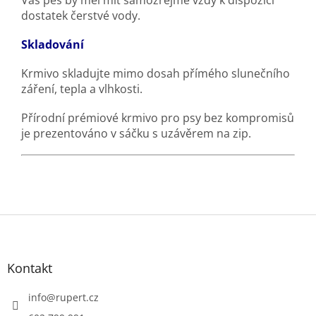
Váš pes by měl mít samozřejmě vždy k dispozici
dostatek čerstvé vody.
Skladování
Krmivo skladujte mimo dosah přímého slunečního
záření, tepla a vlhkosti.
Přírodní prémiové krmivo pro psy bez kompromisů
je prezentováno v sáčku s uzávěrem na zip.
Z
á
p
a
Kontakt
t
í
info
@
rupert.cz