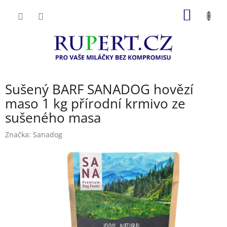
Přejít
NÁKUP
na
obsah
KOŠÍK
Sušený BARF SANADOG hovězí
maso 1 kg přírodní krmivo ze
sušeného masa
Značka:
Sanadog