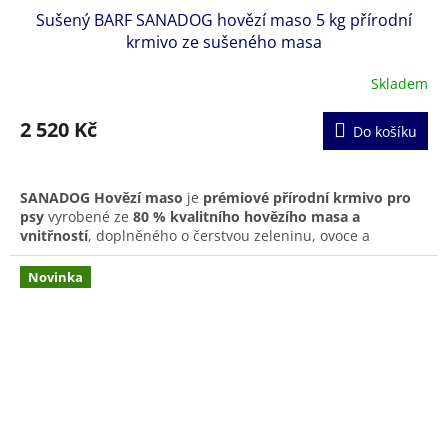
Sušený BARF SANADOG hovězí maso 5 kg přírodní
krmivo ze sušeného masa
Skladem
2 520 Kč
Do košíku
SANADOG Hovězí maso
je
prémiové přírodní krmivo pro
psy
vyrobené ze
80 % kvalitního hovězího masa a
vnitřností
, doplněného o čerstvou zeleninu, ovoce a
přírodní doplňky, jako je lososový olej a mořské řasy. Krmivo
je
jemně sušené horkým vzduchem
, což zachovává
Novinka
vysokou nutriční hodnotu, chuť a snadnou stravitelnost
.
Díky
monoproteinové receptuře
je ideální pro psy s
citlivým zažíváním nebo potravinovými alergiemi
. Všechny
ingredience jsou
v kvalitě pro lidskou spotřebu (Human
Grade)
a zpracovávají se v
rodinné manufaktuře v
Německu
, což zaručuje nejvyšší kvalitu a čerstvost.
Sušený BARF
SANADOG
poskytuje
plnohodnotnou výživu,