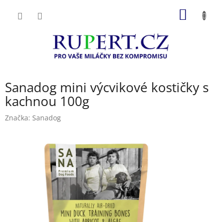
Přejít
NÁKUP
na
obsah
KOŠÍK
Sanadog mini výcvikové kostičky s
kachnou 100g
Značka:
Sanadog