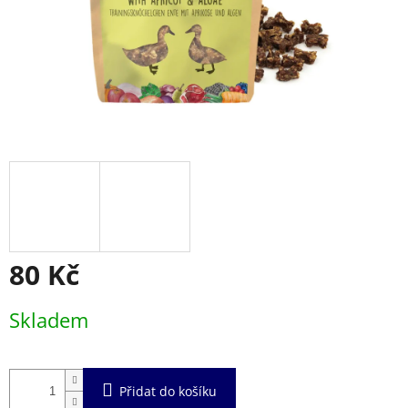
80 Kč
Měrná
Skladem
cena:
Přidat do košíku