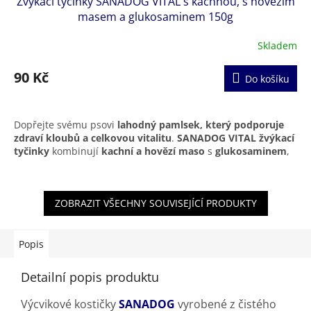
Žvýkací tyčinky SANADOG VITAL s kachnou, s hovězím
seniory i vybíravé psy.
masem a glukosaminem 150g
Skladem
90 Kč
Do košíku
Dopřejte svému psovi
lahodný pamlsek, který podporuje
zdraví kloubů a celkovou vitalitu
.
SANADOG VITAL žvýkací
tyčinky
kombinují
kachní a hovězí maso
s
glukosaminem
,
který přirozeně pečuje o pohybový aparát.
Tyčinky jsou
šetrně sušeny vzduchem
, aby si uchovaly
ZOBRAZIT VŠECHNY SOUVISEJÍCÍ PRODUKTY
všechny důležité živiny a svou přirozenou chuť. Neobsahují
obiloviny, umělé přísady ani konzervanty, proto jsou vhodné
i pro psy s citlivým zažíváním. Skvělá volba jako každodenní
odměna nebo doplněk stravy pro aktivní psy všech plemen a
Popis
velikostí.
Detailní popis produktu
Výcvikové kostičky
SANADOG
vyrobené z čistého