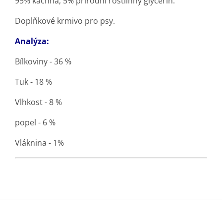
95% kachna, 5% přírodní rostlinný glycerin.
Doplňkové krmivo pro psy.
Analýza:
Bílkoviny - 36 %
Tuk - 18 %
Vlhkost - 8 %
popel - 6 %
Vláknina - 1%
Z
á