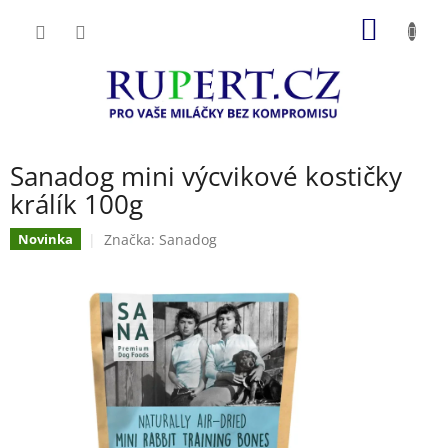
Přejít
NÁKUP
na
obsah
KOŠÍK
Sanadog mini výcvikové kostičky
králík 100g
Značka:
Sanadog
Novinka