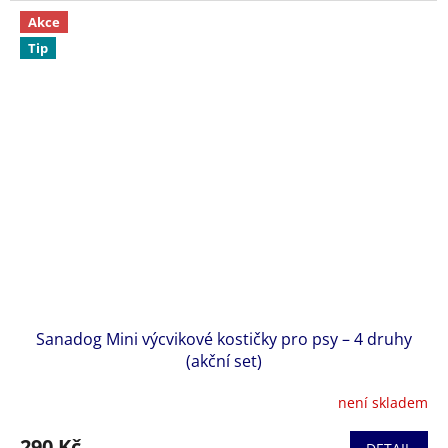
Akce
Tato lahodná receptura spojuje
králičí maso jako jediný
Tip
zdroj živočišných bílkovin
se sladkými bramborami, které
dodávají energii a jsou dobře stravitelné.
Meruňky
obohacují krmivo o vitamíny a antioxidanty a
konopí
podporuje zdraví kloubů, kůže a srsti.
Konzervy
SANADOG
jsou
superprémiová kvalita z
Německa
, připravované šetrným způsobem bez obilovin,
umělých přísad a konzervantů. Jsou
kompletním krmivem
pro psy všech plemen a velikostí, které poskytuje vyváženou
výživu a skvělou chuť.
Sanadog Mini výcvikové kostičky pro psy – 4 druhy
(akční set)
není skladem
290 Kč