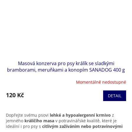
Masová konzerva pro psy králík se sladkými
bramborami, meruňkami a konopím SANADOG 400 g
Momentálně nedostupné
120 Kč
DETAIL
Dopřejte svému psovi
lehké a hypoalergenní krmivo
z
jemného
králičího masa
v potravinářské kvalitě, které je
ideální i pro psy s
citlivým zažíváním nebo potravinovými
alergiemi
.