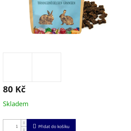
80 Kč
Měrná
Skladem
cena:
Přidat do košíku