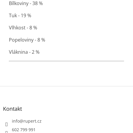
Bílkoviny - 38 %
Tuk - 19 %
Vlhkost - 8 %
Popeloviny - 8 %
Vláknina - 2 %
Z
á
p
a
Kontakt
t
í
info
@
rupert.cz
602 799 991