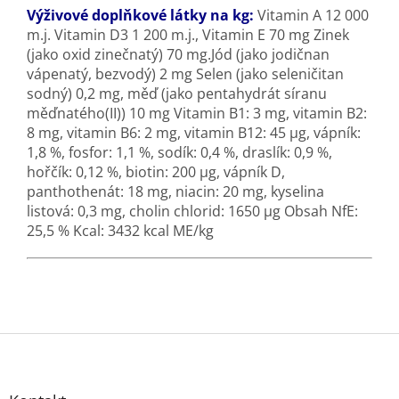
Výživové doplňkové látky na kg:
Vitamin A 12 000
m.j. Vitamin D3 1 200 m.j., Vitamin E 70 mg Zinek
(jako oxid zinečnatý) 70 mg.Jód (jako jodičnan
vápenatý, bezvodý) 2 mg Selen (jako seleničitan
sodný) 0,2 mg, měď (jako pentahydrát síranu
měďnatého(II)) 10 mg Vitamin B1: 3 mg, vitamin B2:
8 mg, vitamin B6: 2 mg, vitamin B12: 45 µg, vápník:
1,8 %, fosfor: 1,1 %, sodík: 0,4 %, draslík: 0,9 %,
hořčík: 0,12 %, biotin: 200 µg, vápník D,
panthothenát: 18 mg, niacin: 20 mg, kyselina
listová: 0,3 mg, cholin chlorid: 1650 µg Obsah NfE:
25,5 % Kcal: 3432 kcal ME/kg
Z
á
p