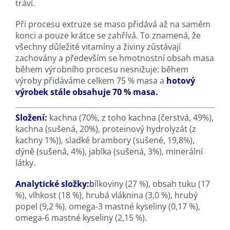
tráví.
Při procesu extruze se maso přidává až na samém
konci a pouze krátce se zahřívá. To znamená, že
všechny důležité vitamíny a živiny zůstávají
zachovány a především se hmotnostní obsah masa
během výrobního procesu nesnižuje: během
výroby přidáváme celkem 75 % masa a
hotový
výrobek stále obsahuje 70 % masa.
Složení:
kachna (70%, z toho kachna (čerstvá, 49%),
kachna (sušená, 20%), proteinový hydrolyzát (z
kachny 1%)), sladké brambory (sušené, 19,8%),
dýně (sušená, 4%), jablka (sušená, 3%), minerální
látky.
Analytické složky:
b
ílkoviny (27 %), obsah tuku (17
%), vlhkost (18 %), hrubá vláknina (3,0 %), hrubý
popel (9,2 %), omega-3 mastné kyseliny (0,17 %),
omega-6 mastné kyseliny (2,15 %).