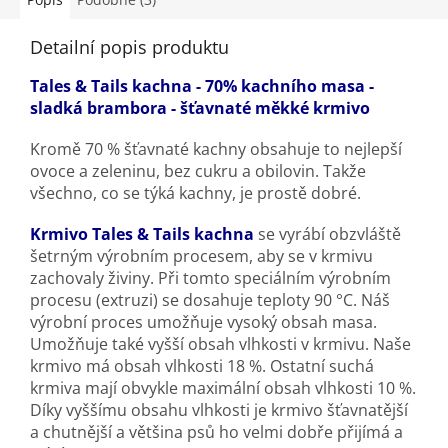
Tales & Tails Ryba
poskytuje psům
kompletní a vyváženou
Detailní popis produktu
stravu plnou bílkovin, omega mastných kyselin a
přírodních surovin
, která podporuje vitalitu a celkové zdraví.
Tales & Tails kachna - 70% kachního masa -
sladká brambora - šťavnaté měkké krmivo
Kromě 70 % šťavnaté kachny obsahuje to nejlepší
ovoce a zeleninu, bez cukru a obilovin. Takže
všechno, co se týká kachny, je prostě dobré.
Krmivo Tales & Tails kachna
se vyrábí obzvláště
šetrným výrobním procesem, aby se v krmivu
zachovaly živiny. Při tomto speciálním výrobním
procesu (extruzi) se dosahuje teploty 90 °C. Náš
výrobní proces umožňuje vysoký obsah masa.
Umožňuje také vyšší obsah vlhkosti v krmivu. Naše
krmivo má obsah vlhkosti 18 %. Ostatní suchá
krmiva mají obvykle maximální obsah vlhkosti 10 %.
Díky vyššímu obsahu vlhkosti je krmivo šťavnatější
a chutnější a většina psů ho velmi dobře přijímá a