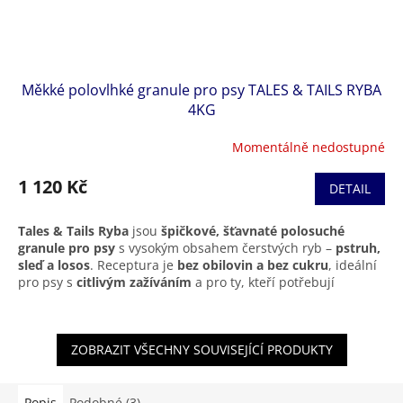
Měkké polovlhké granule pro psy TALES & TAILS RYBA
4KG
Momentálně nedostupné
1 120 Kč
DETAIL
Tales & Tails Ryba
jsou
špičkové, šťavnaté polosuché
granule pro psy
s vysokým obsahem čerstvých ryb –
pstruh,
sleď a losos
. Receptura je
bez obilovin a bez cukru
, ideální
pro psy s
citlivým zažíváním
a pro ty, kteří potřebují
podporu zdravé kůže a lesklé srsti.
Díky šetrnému výrobnímu procesu si krmivo zachovává
ZOBRAZIT VŠECHNY SOUVISEJÍCÍ PRODUKTY
přirozenou chuť, vysoký obsah živin a měkkou, šťavnatou
konzistenci
. Obsahuje 18 % vlhkosti – více než běžné
granule – což zajišťuje
skvělou stravitelnost a chutnost i
pro vybíravé psy
.
Popis
Podobné (3)