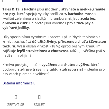
Tales & Tails kachna
jsou
moderní, šťavnaté a měkké granule
pro psy
, které spojují vysoký podíl
70 % kachního masa
s
kvalitní zeleninou a sladkými bramborami. Jsou
zcela bez
obilovin a cukru
, a proto jsou vhodné i pro
citlivé psy a
vybíravé jedlíky
.
Díky speciálnímu výrobnímu procesu při nízkých teplotách si
krmivo zachovává
důležité živiny, přirozenou chuť a šťavnatou
texturu
. Vyšší obsah vlhkosti (18 %) oproti běžným granulím
zajišťuje
lepší stravitelnost a chuťovost
, takže je většina psů s
nadšením přijímá.
Krmivo poskytuje psům
vyváženou a chutnou výživu
, která
podporuje
zdravé trávení, vitalitu a zdravou srst
– ideální pro
psy všech plemen a velikostí.
Detailní informace
ZEPTAT SE
SDÍLET