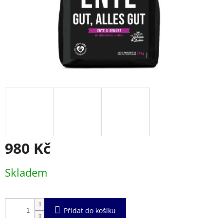
980 Kč
Měrná
Skladem
cena:
Přidat do košíku