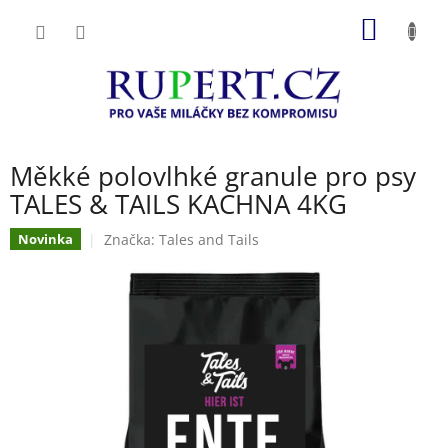
Přejít
NÁKUP
na
obsah
KOŠÍK
Měkké polovlhké granule pro psy
TALES & TAILS KACHNA 4KG
Značka:
Tales and Tails
Novinka