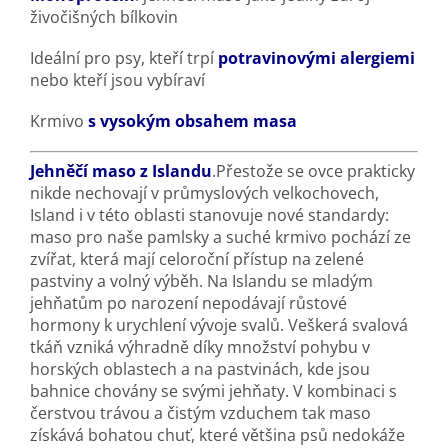
živočišných bílkovin
Ideální pro psy, kteří trpí
potravinovými alergiemi
nebo kteří jsou vybíraví
Krmivo
s vysokým obsahem masa
Jehněčí maso z Islandu
.Přestože se ovce prakticky
nikde nechovají v průmyslových velkochovech,
Island i v této oblasti stanovuje nové standardy:
maso pro naše pamlsky a suché krmivo pochází ze
zvířat, která mají celoroční přístup na zelené
pastviny a volný výběh. Na Islandu se mladým
jehňatům po narození nepodávají růstové
hormony k urychlení vývoje svalů. Veškerá svalová
tkáň vzniká výhradně díky množství pohybu v
horských oblastech a na pastvinách, kde jsou
bahnice chovány se svými jehňaty. V kombinaci s
čerstvou trávou a čistým vzduchem tak maso
získává bohatou chuť, které většina psů nedokáže