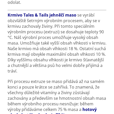
odolat.
Krmivo Tales
&
Tails jehněčí maso
se vyrábí
obzvláště šetrným výrobním procesem, aby se v
krmivu zachovaly živiny. Při tomto speciálním
výrobním procesu (extruzi) se dosahuje teploty 90
°C. Náš výrobní proces umožňuje vysoký obsah
masa. Umožňuje také vyšší obsah vlhkosti v krmivu.
Naše krmivo má obsah vlhkosti 18 %. Ostatní suchá
krmiva mají obvykle maximální obsah vlhkosti 10 %.
Díky vyššímu obsahu vlhkosti je krmivo šťavnatější
a chutnější a většina psů ho velmi dobře přijímá a
tráví.
Při procesu extruze se maso přidává až na samém
konci a pouze krátce se zahřívá. To znamená, že
všechny důležité vitamíny a živiny zůstávají
zachovány a především se hmotnostní obsah masa
během výrobního procesu nesnižuje: během
výroby přidáváme celkem 75 % masa a
hotový