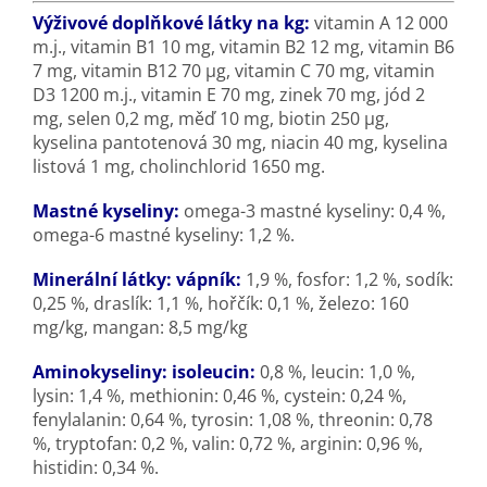
Výživové doplňkové látky na kg:
vitamin A 12 000
m.j., vitamin B1 10 mg, vitamin B2 12 mg, vitamin B6
7 mg, vitamin B12 70 μg, vitamin C 70 mg, vitamin
D3 1200 m.j., vitamin E 70 mg, zinek 70 mg, jód 2
mg, selen 0,2 mg, měď 10 mg, biotin 250 μg,
kyselina pantotenová 30 mg, niacin 40 mg, kyselina
listová 1 mg, cholinchlorid 1650 mg.
Mastné kyseliny:
omega-3 mastné kyseliny: 0,4 %,
omega-6 mastné kyseliny: 1,2 %.
Minerální látky: vápník:
1,9 %, fosfor: 1,2 %, sodík:
0,25 %, draslík: 1,1 %, hořčík: 0,1 %, železo: 160
mg/kg, mangan: 8,5 mg/kg
Aminokyseliny: isoleucin:
0,8 %, leucin: 1,0 %,
lysin: 1,4 %, methionin: 0,46 %, cystein: 0,24 %,
fenylalanin: 0,64 %, tyrosin: 1,08 %, threonin: 0,78
%, tryptofan: 0,2 %, valin: 0,72 %, arginin: 0,96 %,
histidin: 0,34 %.