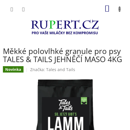
Přejít
NÁKUP
na
obsah
KOŠÍK
Měkké polovlhké granule pro psy
TALES & TAILS JEHNĚČÍ MASO 4KG
Značka:
Tales and Tails
Novinka