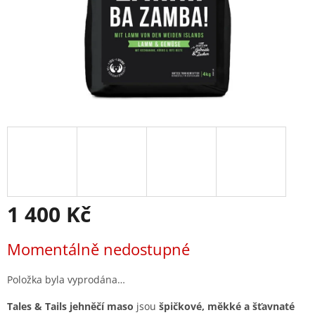
1 400 Kč
Měrná
Momentálně nedostupné
cena:
Položka byla vyprodána…
Tales & Tails jehněčí maso
jsou
špičkové, měkké a šťavnaté