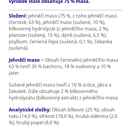
výrobek stále obsahuje 75 % masa.
Složení:
jehněčí maso (75 %, z toho jehněčí maso
(čerstvé, 63 %), jehněčí maso (sušené, 10 %),
bílkovinný hydrolyzát (z jehněčího masa, 2 %),
plantain (sušený, 15 %), dýně (sušená, 6,5 %),
psyllium, červená řepa (sušená, 0,1 %), čekanka
(sušená).
Jehněčí maso
= Obsah čerstvého jehněčího masa
63 % tvoří 35 % bachoru, 18 % svaloviny a 10 %
jater.
Sušené jehněčí maso tvoří z 10 % srdce, játra a
žaludek. Dále obsahuje 2 % bílkovinného
hydrolyzátu (bílkovinný extrakt) z jehněčího masa.
Analytické složky:
Obsah bílkovin (25 %), obsah
tuku (14,0 %), vlhkost (18,0 %), hrubá vláknina (2,0
%), hrubý popel (8,0 %).