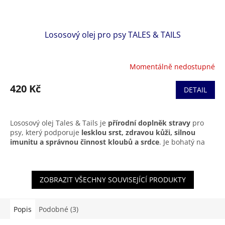
Lososový olej pro psy TALES & TAILS
Momentálně nedostupné
420 Kč
DETAIL
Lososový olej Tales & Tails je
přírodní doplněk stravy
pro
psy, který podporuje
lesklou srst, zdravou kůži, silnou
imunitu a správnou činnost kloubů a srdce
. Je bohatý na
omega-3 mastné kyseliny (EPA a DHA)
, které pomáhají
zmírňovat záněty, posilují obranyschopnost organismu a
zlepšují celkovou kondici psa.
ZOBRAZIT VŠECHNY SOUVISEJÍCÍ PRODUKTY
Olej je získáván z čerstvého lososa šetrným zpracováním,
bez chemických přísad, umělých barviv nebo konzervantů.
Vhodný pro psy všech plemen i věkových kategorií
, včetně
Popis
Podobné (3)
štěňat a psů s citlivou kůží či srstí. Lze podávat přímo nebo