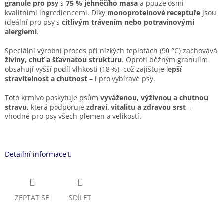
granule pro psy
s
75 % jehněčího masa
a pouze osmi
kvalitními ingrediencemi. Díky
monoproteinové receptuře
jsou
ideální pro psy s
citlivým trávením nebo potravinovými
alergiemi
.
Speciální výrobní proces při nízkých teplotách (90 °C) zachovává
živiny, chuť a šťavnatou strukturu
. Oproti běžným granulím
obsahují vyšší podíl vlhkosti (18 %), což zajišťuje
lepší
stravitelnost a chutnost
– i pro vybíravé psy.
Toto krmivo poskytuje psům
vyváženou, výživnou a chutnou
stravu
, která podporuje
zdraví, vitalitu a zdravou srst
–
vhodné pro psy všech plemen a velikostí.
Detailní informace
ZEPTAT SE
SDÍLET