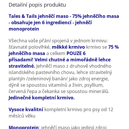
přimíchat do každodenního krmiva pro zvýšení jeho nutriční
Detailní popis produktu
hodnoty.
Tales
&
Tails jehněčí maso - 75% jehněčího masa
- obsahuje jen 6 ingrediencí - jehněčí
monoprotein
Všechna vaše přání spojená v jednom krmivu:
šťavnaté polovlhké,
měkké krmivo
krmivo se
75 %
jehněčího masa
a celkem
POUZE 6
přísadami!
Velmi
chutné a mimořádně lehce
stravitelné.
Jehněčí maso z druhově vhodného
islandského pastevního chovu, lehce stravitelný
plantýn /zeleninový banán/ jako zdroj energie,
dýně se spoustou vitamínů a živin, psyllium,
červená řepa a čekanka se spoustou minerálů.
Jedinečné kompletní krmivo.
Vysoce kvalitní
kompletní krmivo pro psy od 12
měsíců věku
Monoprotein
: jehněčí maso jako jediný zdroj