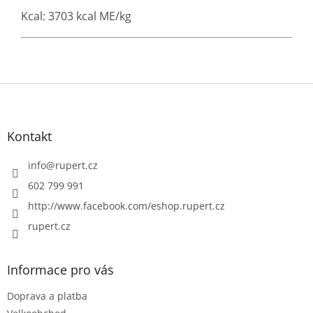
Kcal: 3703 kcal ME/kg
Z
á
p
a
Kontakt
t
í
info
@
rupert.cz
602 799 991
http://www.facebook.com/eshop.rupert.cz
rupert.cz
Informace pro vás
Doprava a platba