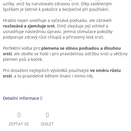
uzlíky, aniž by narušovalo zdravou srst. Díky zaobleným
špičkám je šetrné k pokožce a bezpečné při používání.
Hrablo nejen uvolňuje a vyčesává podsadu, ale zároveň
rozčesává a zjemňuje srst
, čímž zlepšuje její vzhled a
usnadňuje následnou úpravu. Jemná stimulace pokožky
podporuje zdravý růst chlupů a přirozený lesk srsti.
Perfektní volba pro
plemena se silnou podsadou a dlouhou
srstí
, ale skvěle se hodí i pro pravidelnou údržbu srsti u většiny
plemen psů a koček.
Pro dosažení nejlepších výsledků používejte
ve směru růstu
srsti
, a to pravidelně během línání i mimo něj.
Detailní informace
ZEPTAT SE
SDÍLET