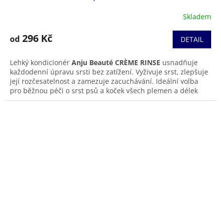
Skladem
296 Kč
od
DETAIL
Lehký kondicionér
Anju Beauté CRÈME RINSE
usnadňuje
každodenní úpravu srsti bez zatížení. Vyživuje srst, zlepšuje
její rozčesatelnost a zamezuje zacuchávání. Ideální volba
pro běžnou péči o srst psů a koček všech plemen a délek
srsti. Zanechává srst jemnou,
přirozeně lesklou a hladkou
na dotek
.