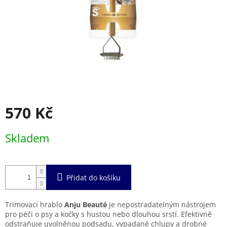
570 Kč
Měrná
Skladem
cena:
Přidat do košíku
Trimovací hrablo
Anju Beauté
je nepostradatelným nástrojem
pro péči o psy a kočky s hustou nebo dlouhou srstí. Efektivně
odstraňuje uvolněnou podsadu, vypadané chlupy a drobné