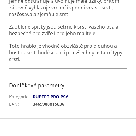
Jemně odstraňuje a uvolňuje malé uzlíky, přitom
zároveň vyhlazuje vrchní i spodní vrstvu srsti;
rozčesává a zjemňuje srst.
Zaoblené špičky jsou šetrné k srsti vašeho psa a
bezpečné pro zvíře i pro jeho majitele.
Toto hrablo je vhodné obzvláště pro dlouhou a
hustou srst, hodí se ale i pro všechny ostatní typy
srsti.
Doplňkové parametry
Kategorie
:
RUPERT PRO PSY
EAN
:
3469980015836
Z
á
p