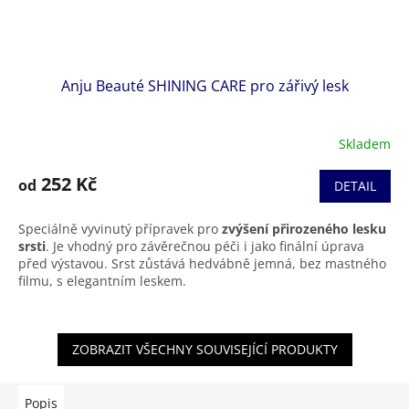
Anju Beauté SHINING CARE pro zářivý lesk
Skladem
252 Kč
od
DETAIL
Speciálně vyvinutý přípravek pro
zvýšení přirozeného lesku
srsti
. Je vhodný pro závěrečnou péči i jako finální úprava
před výstavou. Srst zůstává hedvábně jemná, bez mastného
filmu, s elegantním leskem.
ZOBRAZIT VŠECHNY SOUVISEJÍCÍ PRODUKTY
Popis