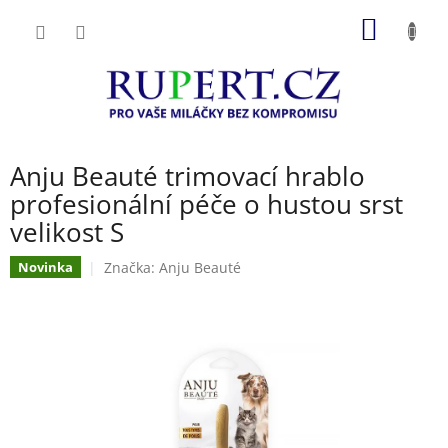
Přejít
NÁKUP
na
obsah
KOŠÍK
Anju Beauté trimovací hrablo
profesionální péče o hustou srst
velikost S
Značka:
Anju Beauté
Novinka