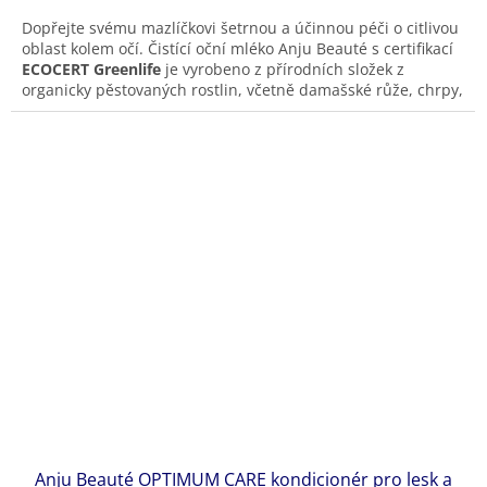
Dopřejte svému mazlíčkovi šetrnou a účinnou péči o citlivou
oblast kolem očí. Čistící oční mléko Anju Beauté s certifikací
ECOCERT Greenlife
je vyrobeno z přírodních složek z
organicky pěstovaných rostlin, včetně damašské růže, chrpy,
šalvěje a heřmánku. Jemně odstraňuje nečistoty a
usazeniny, zklidňuje pokožku a pomáhá předcházet
podráždění.
Vhodné pro každodenní použití u psů a koček všech plemen.
Anju Beauté OPTIMUM CARE kondicionér pro lesk a