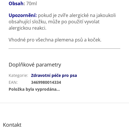
Obsah
:
70ml
Upozornění:
pokud je zvíře alergické na jakoukoli
obsahující složku, může po použití vyvolat
alergickou reakci.
Vhodné pro všechna plemena psů a koček.
Doplňkové parametry
Kategorie
:
Zdravotní péče pro psa
EAN
:
3469980014334
Položka byla vyprodána…
Z
á
p
a
Kontakt