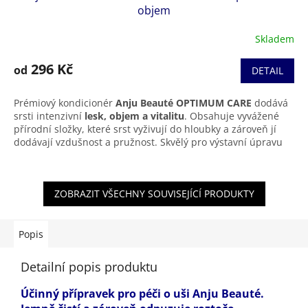
objem
Skladem
296 Kč
od
DETAIL
Prémiový kondicionér
Anju Beauté OPTIMUM CARE
dodává
srsti intenzivní
lesk, objem a vitalitu
. Obsahuje vyvážené
přírodní složky, které srst vyživují do hloubky a zároveň jí
dodávají vzdušnost a pružnost. Skvělý pro výstavní úpravu
nebo jako nadstandardní péče o hustou či dlouhou srst.
ZOBRAZIT VŠECHNY SOUVISEJÍCÍ PRODUKTY
Popis
Detailní popis produktu
Účinný přípravek pro péči o uši Anju Beauté.