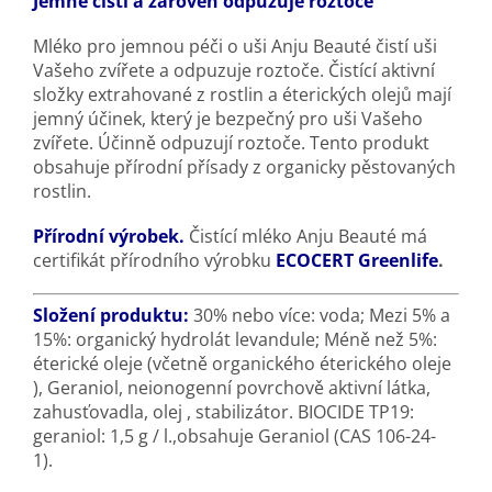
Jemně čistí a zároveň odpuzuje roztoče
Mléko pro jemnou péči o uši Anju Beauté čistí uši
Vašeho zvířete a odpuzuje roztoče. Čistící aktivní
složky extrahované z rostlin a éterických olejů mají
jemný účinek, který je bezpečný pro uši Vašeho
zvířete. Účinně odpuzují roztoče. Tento produkt
obsahuje přírodní přísady z organicky pěstovaných
rostlin.
Přírodní výrobek.
Čistící mléko Anju Beauté má
certifikát přírodního výrobku
ECOCERT Greenlife
.
Složení produktu:
30% nebo více: voda; Mezi 5% a
15%: organický hydrolát levandule; Méně než 5%:
éterické oleje (včetně organického éterického oleje
), Geraniol, neionogenní povrchově aktivní látka,
zahusťovadla, olej , stabilizátor. BIOCIDE TP19:
geraniol: 1,5 g / l.,obsahuje Geraniol (CAS 106-24-
1).