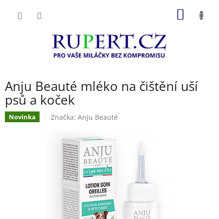
Přejít
NÁKUP
na
obsah
KOŠÍK
Anju Beauté mléko na čištění uší
psů a koček
Značka:
Anju Beauté
Novinka